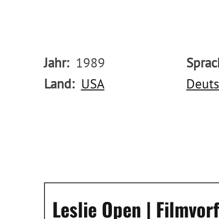
Jahr
1989
Sprac
Land
USA
Deut
Leslie Open | Filmvo