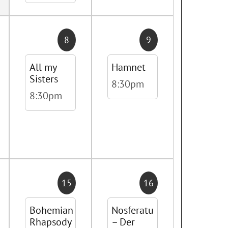
8
9
All my
Hamnet
Sisters
8:30pm
8:30pm
15
16
Bohemian
Nosferatu
Rhapsody
– Der