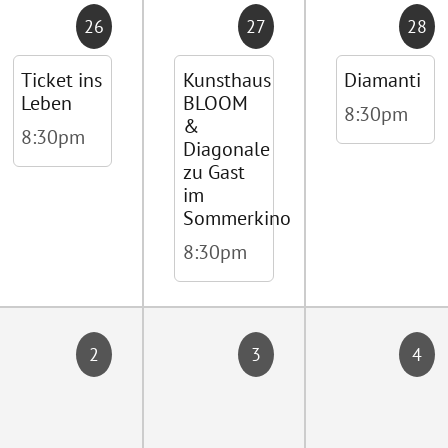
26
27
28
Ticket ins
Kunsthaus
Diamanti
Leben
BLOOM
8:30pm
&
8:30pm
Diagonale
zu Gast
im
Sommerkino
8:30pm
2
3
4