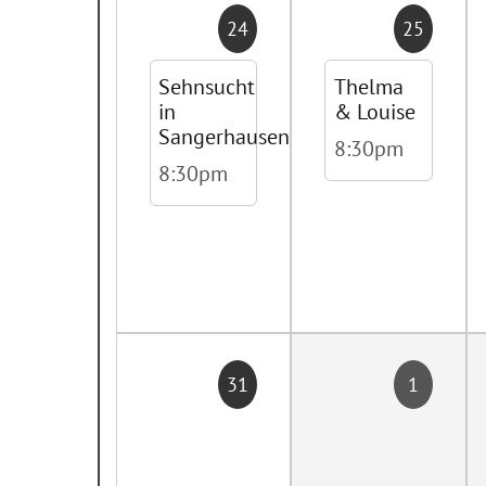
24
25
Sehnsucht
Thelma
in
& Louise
Sangerhausen
8:30pm
8:30pm
31
1