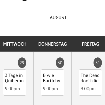
AUGUST
MITTWOCH
DONNERSTAG
FREITAG
29
30
31
3 Tage in
B wie
The Dead
Quiberon
Bartleby
don´t die
9:00pm
9:00pm
9:00pm