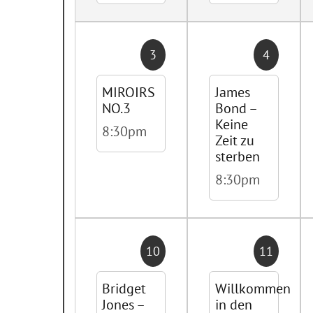
3
4
MIROIRS
James
NO.3
Bond –
Keine
8:30pm
Zeit zu
sterben
8:30pm
10
11
Bridget
Willkommen
Jones –
in den