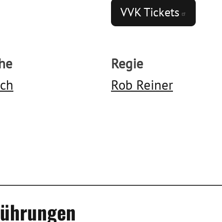
VVK
Tickets
he
Regie
sch
Rob Reiner
rführungen