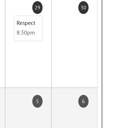
29
30
Respect
8:30pm
5
6