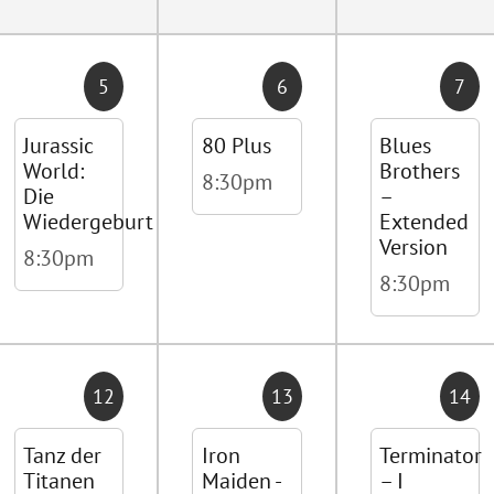
5
6
7
Jurassic
80 Plus
Blues
World:
Brothers
8:30pm
Die
–
Wiedergeburt
Extended
Version
8:30pm
8:30pm
12
13
14
Tanz der
Iron
Terminator
Titanen
Maiden -
– I