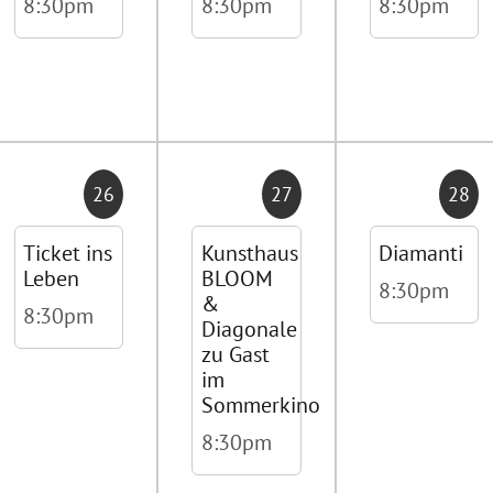
8:30pm
8:30pm
8:30pm
26
27
28
Ticket ins
Kunsthaus
Diamanti
Leben
BLOOM
8:30pm
&
8:30pm
Diagonale
zu Gast
im
Sommerkino
8:30pm