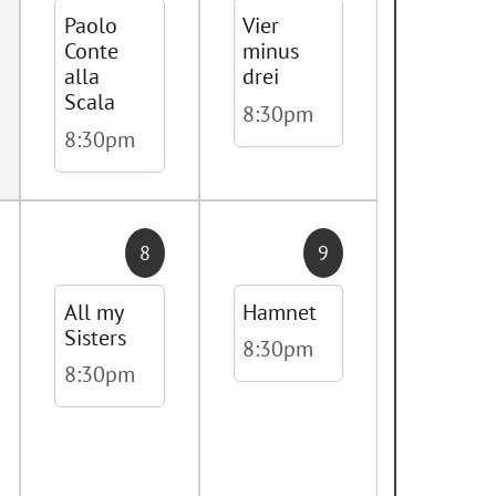
Paolo
Vier
Conte
minus
alla
drei
Scala
8:30pm
8:30pm
8
9
All my
Hamnet
Sisters
8:30pm
8:30pm