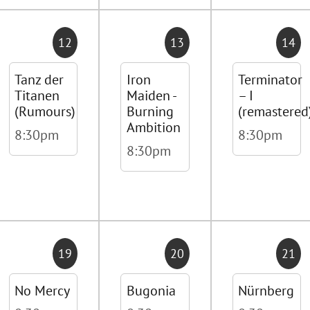
12
13
14
Tanz der
Iron
Terminator
Titanen
Maiden -
– I
(Rumours)
Burning
(remastered
Ambition
8:30pm
8:30pm
8:30pm
19
20
21
No Mercy
Bugonia
Nürnberg