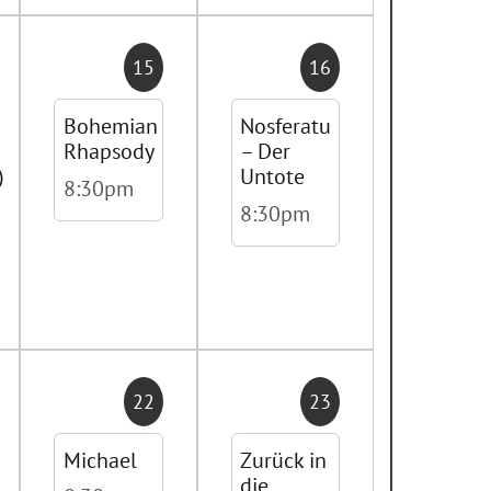
15
16
Bohemian
Nosferatu
Rhapsody
– Der
)
Untote
8:30pm
8:30pm
22
23
Michael
Zurück in
die