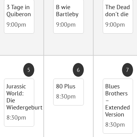
3 Tage in
B wie
The Dead
Quiberon
Bartleby
don´t die
9:00pm
9:00pm
9:00pm
5
6
7
Jurassic
80 Plus
Blues
World:
Brothers
8:30pm
Die
–
Wiedergeburt
Extended
Version
8:30pm
8:30pm