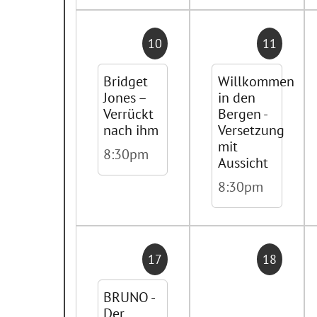
10
11
Bridget
Willkommen
Jones –
in den
Verrückt
Bergen -
nach ihm
Versetzung
mit
8:30pm
Aussicht
8:30pm
17
18
BRUNO -
Der