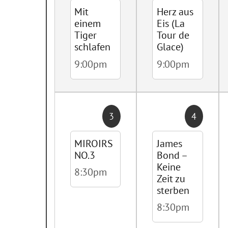
Mit
Herz aus
einem
Eis (La
Tiger
Tour de
schlafen
Glace)
9:00pm
9:00pm
3
4
MIROIRS
James
NO.3
Bond –
Keine
8:30pm
Zeit zu
sterben
8:30pm