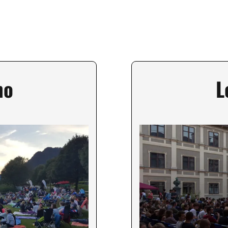
no
L
Image