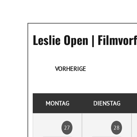
Leslie Open | Filmvo
VORHERIGE
MONTAG
DIENSTAG
27
28