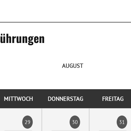
rführungen
AUGUST
MITTWOCH
DONNERSTAG
FREITAG
29
30
31