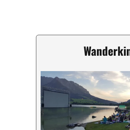
Wanderki
Image