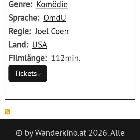
Genre
Komödie
Sprache
OmdU
Regie
Joel Coen
Land
USA
Filmlänge
112min.
Tickets
© by Wanderkino.at 2026. Alle