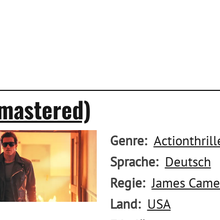
emastered)
Genre
Actionthrill
Sprache
Deutsch
Regie
James Came
Land
USA