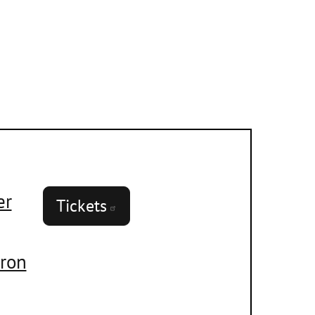
er
Tickets
ron