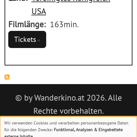
USA
Filmlänge
163min.
Tickets
© by Wanderkino.at 2026. Alle
Rechte vorbehalten.
Wir verwenden Cookies und verarbeiten personenbezogene Daten
Impressum
|
Datenschutz
|
Kontakt
für die folgenden Zwecke:
Funktional, Analysen & Eingebettete
externe Inhalte
.